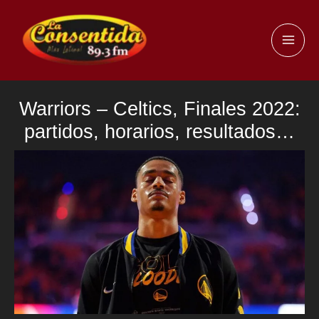
Ir
al
MAI
contenido
ME
Warriors – Celtics, Finales 2022:
partidos, horarios, resultados…