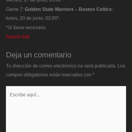
Game 7
:
Golden State Warriors – Boston Celtics
:
lunes, 20 de junio, 02:00*.
*
Si fuera necesario
.
Source link
Deja un comentario
Tu dirección de correo electrónico no será publicada.
Los
campos obligatorios están marcados con
*
Escribe
aquí...