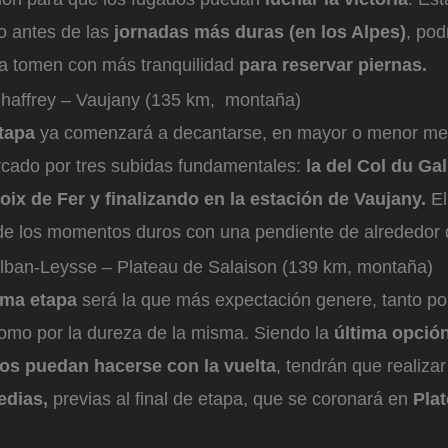
o antes de las
jornadas más duras (en los Alpes)
, pod
 la tomen con más tranquilidad
para reservar piernas.
Chaffrey – Vaujany (135 km, montaña)
tapa
ya comenzará a decantarse, en mayor o menor medi
arcado por tres subidas fundamentales:
la del Col du Ga
roix de Fer y finalizando en la estación de Vaujany.
El
de los momentos duros con una pendiente de alrededor 
Alban-Leysse – Plateau de Salaison (139 km, montaña)
ima etapa
será la que más expectación genere, tanto po
l como por la dureza de la misma. Siendo la
última opción
tos puedan hacerse con la vuelta
, tendrán que realiza
edias,
previas al final de etapa, que se coronará en
Pla