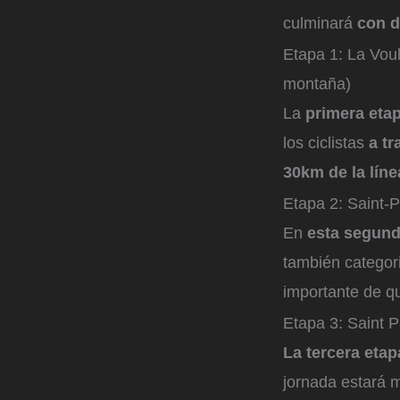
culminará
con d
Etapa 1: La Vou
montaña)
La
primera eta
los ciclistas
a t
30km de la lín
Etapa 2: Saint-
En
esta segund
también categori
importante de q
Etapa 3: Saint 
La tercera etap
jornada estará m