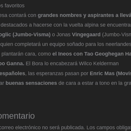
s favoritos
cesa contará con
grandes nombres y aspirantes a llevá
s destacados a hacerse con la vuelta alpina se encuent
oglic (Jumbo-Visma)
o Jonas
Vingegaard
(Jumbo-Vism
quien completará un equipo soñado para los neerlandes
 plantarán cara, como
el Ineos con Tao Geoghegan Ha
ppo Ganna.
El Bora lo encabezará Wilco Kelderman
españoles
, las esperanzas pasan por
Enric Mas (Movis
rar
buenas sensaciones
de cara a estar a tono en la gran
omentario
correo electrónico no será publicada.
Los campos obligat