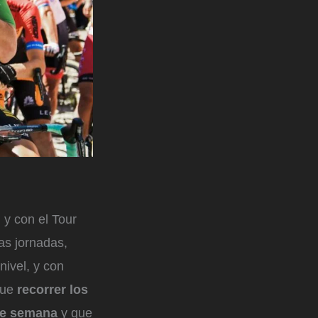
,
y con el Tour
as jornadas,
nivel, y con
que
recorrer los
de semana
y que