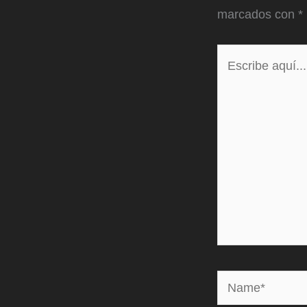
marcados con
*
Escribe
aquí...
Name*