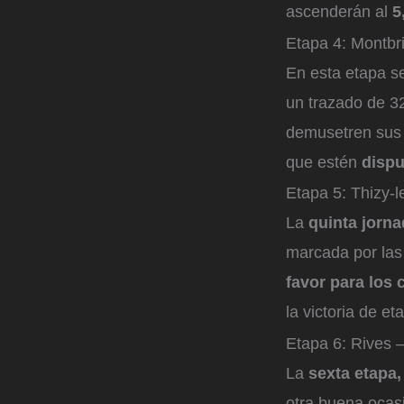
ascenderán al
5
Etapa 4: Montbri
En esta etapa s
un trazado de 3
demusetren sus 
que estén
dispu
Etapa 5: Thizy-
La
quinta jorn
marcada por las
favor para los 
la victoria de et
Etapa 6: Rives 
La
sexta etapa,
otra buena ocas