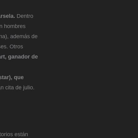
rsela.
Dentro
ran hombres
a), además de
es. Otros
rt, ganador de
tar), que
 cita de julio.
orios están