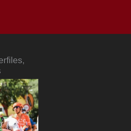
as
Top
Redes
Pauta
Privacy Policy
rfiles,
s