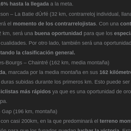
,6% hasta la llegada
a la meta.
son – La Batie dÚrfé (32 km, contrarreloj individual, llan
erá el
momento de los contrarrelojistas
. Con una
cont
2 km, será una
buena oportunidad
para que los
especi
cualidades. Por otro lado, también será una oportunidad
tando la clasificación general.
les-Bourgs – Chaintré (162 km, media montaña)
ada
, marcada por la media montaña en sus
162 kilómetr
 duras subidas durante los primeros km. Esto puede se
ciclistas más rápidos
ya que es una oportunidad de oro
apa.
– Gap (196 km, montaña)
con casi 200km, en la que predominará el
terreno mon
ión para que los fugados puedan
luchar la victoria
. Est