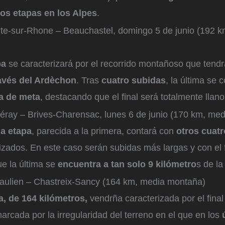
os etapas en los Alpes
.
lte-sur-Rhone – Beauchastel, domingo 5 de junio (192 
pa
se caracterizará por el recorrido montañoso que tendr
ravés del Ardèchon
. Tras
cuatro subidas
, la última se
ea de meta
, destacando que el final será totalmente llano
Péray – Brives-Charensac, lunes 6 de junio (170 km, me
a etapa
, parecida a la primera, contará con
otros cuatr
zados. En este caso serán subidas más largas y con el 
ue la última se
encuentra a tan solo 9 kilómetro
s de la
Paulien – Chastreix-Sancy (164 km, media montaña)
a, de 164 kilómetros,
vendrña caracterizada por el final 
arcada por la irregularidad del terreno en el que en los