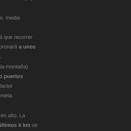
km, media
á que recorrer
 coronará
a unos
.
dia montaña)
o puertos
factor
 meta.
en alto. La
últimos 6 km
se