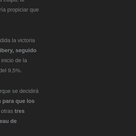
ría propiciar que
da la victoria
libery, seguido
 inicio de la
del 9,5%.
rque se decidirá
 para que los
r otras
tres
teau de