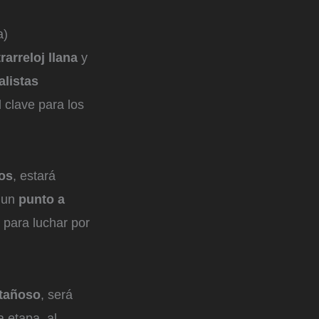
a)
rarreloj llana
y
alistas
 clave para los
os
, estará
r un
punto a
 para luchar por
tañoso
, será
a etapa, al