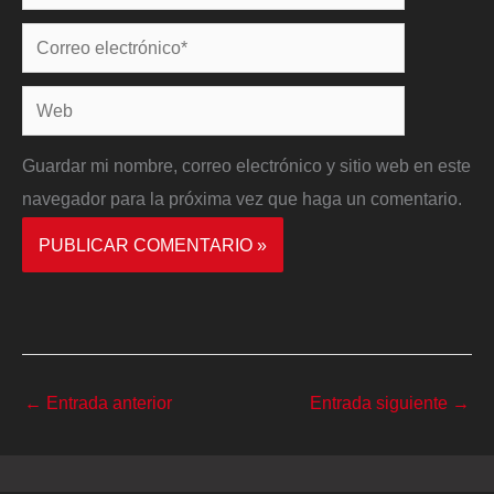
Correo
electrónico*
Web
Guardar mi nombre, correo electrónico y sitio web en este
navegador para la próxima vez que haga un comentario.
←
Entrada anterior
Entrada siguiente
→