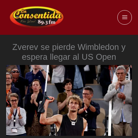
Ir
al
MAI
contenido
ME
Zverev se pierde Wimbledon y
espera llegar al US Open