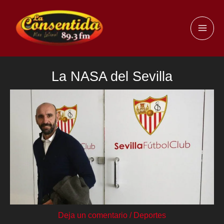
Ir
al
MAI
contenido
ME
La NASA del Sevilla
Deja un comentario
/
Deportes