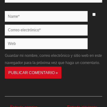
Name*
Correo
electrónico*
Web
Guardar mi nombre, correo electrónico y sitio web en este
navegador para la próxima vez que haga un comentario.
←
Entrada anterior
Entrada siguiente
→