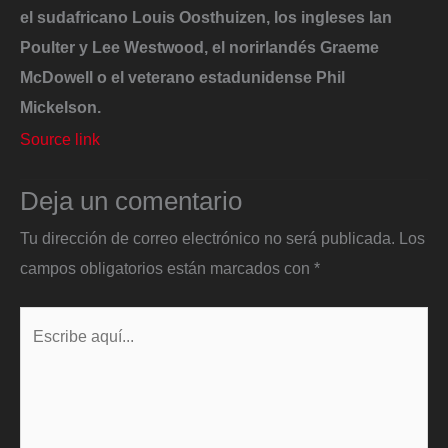
el sudafricano Louis Oosthuizen, los ingleses Ian
Poulter y Lee Westwood, el norirlandés Graeme
McDowell o el veterano estadunidense Phil
Mickelson.
Source link
Deja un comentario
Tu dirección de correo electrónico no será publicada.
Los
campos obligatorios están marcados con
*
Escribe
aquí...