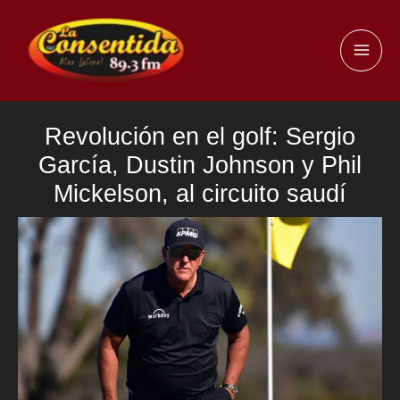
Ir
al
MAI
contenido
ME
Revolución en el golf: Sergio
García, Dustin Johnson y Phil
Mickelson, al circuito saudí