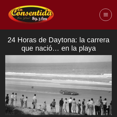
Ir
al
MAI
contenido
ME
24 Horas de Daytona: la carrera
que nació… en la playa