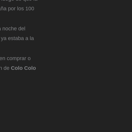
aña por los 100
a noche del
 ya estaba a la
 en comprar o
n de
Colo Colo