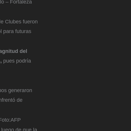
lo – Fortaleza
de Clubes fueron
l para futuras
agnitud del
s,
pues podría
l
lbos generaron
nfrentó de
oto:
AFP
 luego de que la