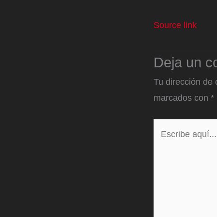
Source link
Deja un c
Tu dirección de 
marcados con
*
Escribe
aquí...