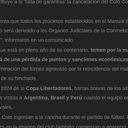
buye a la ‘falta de garantías’ la cancelación del Colo Co
enta que todos los procesos establecidos en el Manual 
o será derivado a los Órganos Judiciales de la Conmebo
”, informaron en un comunicado.
que está en pleno año de su centenario,
temen por la m
lá de una pérdida de puntos y sanciones económica
liminación del torneo agravado por la reincidencia del ma
de su hinchada.
 2024 de la
Copa Libertadores,
barras bravas de los a
s visitas a
Argentina, Brasil y Perú
cuando el equipo e
ivales.
Colo ingresan a la cancha durante el partido de fútbol.
F
es en la imagen del club también comienzan a aparecer,