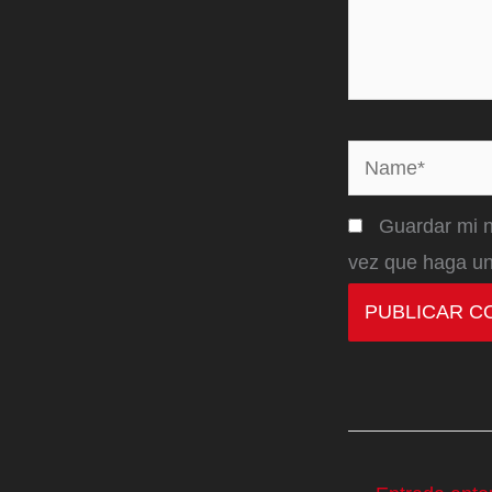
Name*
Guardar mi n
vez que haga un