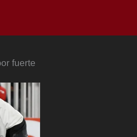
as
Top
Redes
Pauta
Privacy Policy
or fuerte