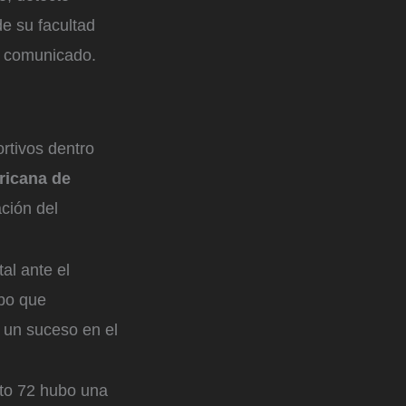
de su facultad
un comunicado.
rtivos dentro
ricana de
ación del
al ante el
lbo que
, un suceso en el
uto 72 hubo una