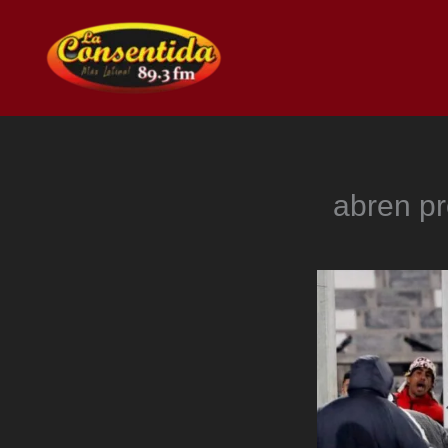
Ir
al
contenido
abren pr