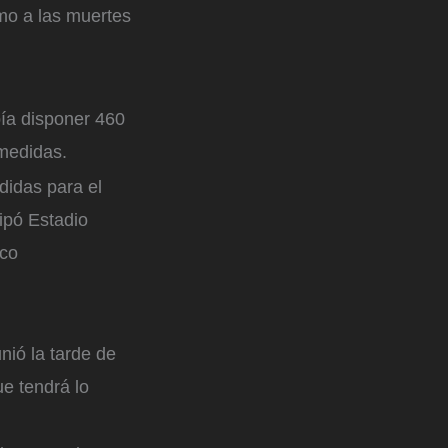
mo a las muertes
bía disponer 460
 medidas.
didas para el
ipó Estadio
ico
nió la tarde de
e tendrá lo