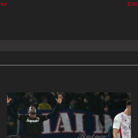
ior
Ent