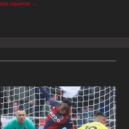
rada siguiente
→