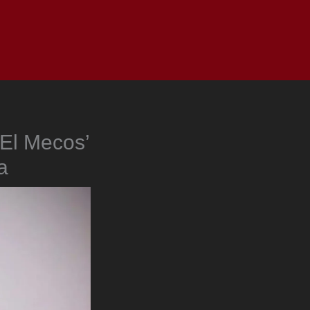
as
Top
Redes
Pauta
Privacy Policy
‘El Mecos’
a