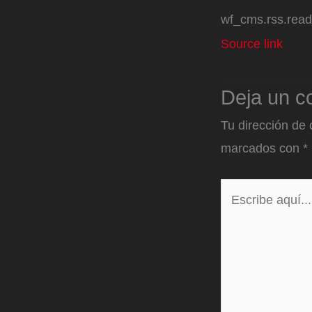
wf_cms.rss.rea
Source link
Deja un c
Tu dirección de 
marcados con
*
Escribe
aquí...