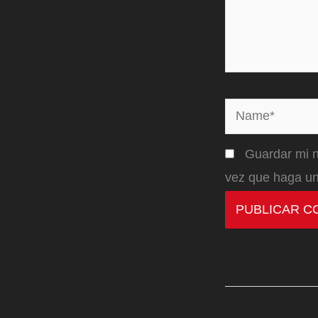
Name*
Guardar mi n
vez que haga un