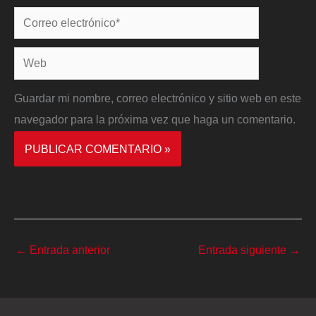
Correo
electrónico*
Web
Guardar mi nombre, correo electrónico y sitio web en este
navegador para la próxima vez que haga un comentario.
←
Entrada anterior
Entrada siguiente
→