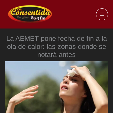
Ir
al
MAI
contenido
ME
La AEMET pone fecha de fin a la
ola de calor: las zonas donde se
notará antes