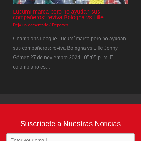
Lucumí marca pero no ayudan sus
compañeros: reviva Bologna vs Lille
Deja un comentario
/
Deportes
Champions League Lucumí marca pero no ayudan
sus compañeros: reviva Bologna vs Lille Jenny
Gámez 27 de noviembre 2024 , 05:05 p. m. El
colombiano es…
Suscríbete a Nuestras Noticias