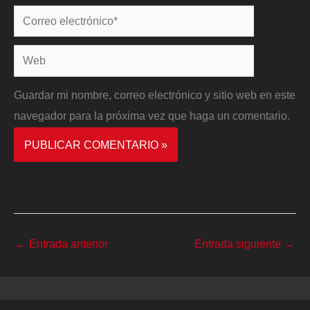
Correo
electrónico*
Web
Guardar mi nombre, correo electrónico y sitio web en este
navegador para la próxima vez que haga un comentario.
←
Entrada anterior
Entrada siguiente
→