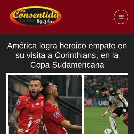
Ir
al
MAI
contenido
ME
América logra heroico empate en
su visita a Corinthians, en la
Copa Sudamericana