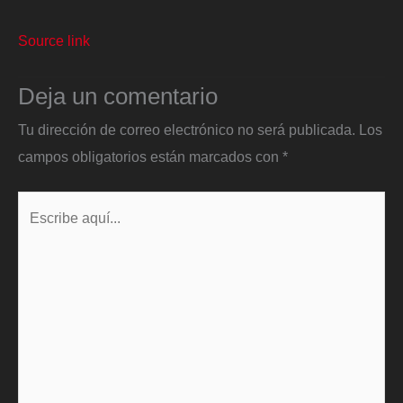
Source link
Deja un comentario
Tu dirección de correo electrónico no será publicada.
Los
campos obligatorios están marcados con
*
Escribe
aquí...