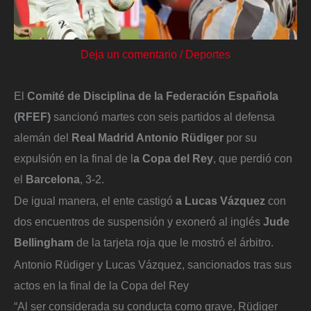
Deja un comentario
/
Deportes
El
Comité de Disciplina de la Federación Española
(RFEF)
sancionó martes con seis partidos al defensa
alemán del
Real Madrid Antonio Rüdiger
por su
expulsión en la final de l
a Copa del Rey
, que perdió con
el
Barcelona
, 3-2.
De igual manera, el ente castigó
a Lucas Vázquez
con
dos encuentros de suspensión y exoneró al inglés
Jude
Bellingham
de la tarjeta roja que le mostró el árbitro.
Antonio Rüdiger y Lucas Vázquez, sancionados tras sus
actos en la final de la Copa del Rey
“Al ser considerada su conducta como grave, Rüdiger