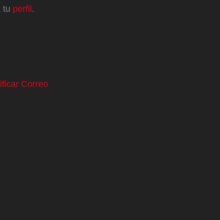
a tu
perfil
.
ificar Correo