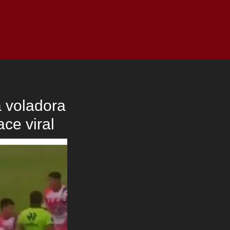
as
Top
Redes
Pauta
Privacy Policy
a voladora
ace viral