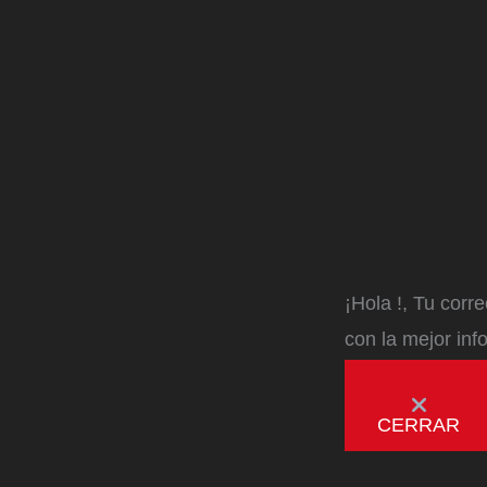
¡Hola
!, Tu corr
con la mejor inf
CERRAR