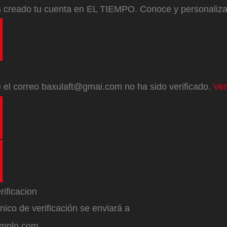
s creado tu cuenta en EL TIEMPO. Conoce y personaliz
e
el correo
baxulaft@gmai.com
no ha sido verificado.
Ver
ónico de verificación se enviará a
emplo.com