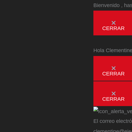
Bienvenido
, ha
CERRAR
Hola
Clementin
CERRAR
CERRAR
El correo electr
clementine@ej