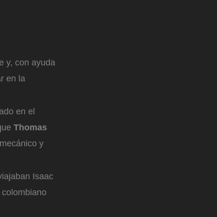
te y, con ayuda
r en la
ado en el
 que
Thomas
 mecánico y
viajaban Isaac
a colombiano