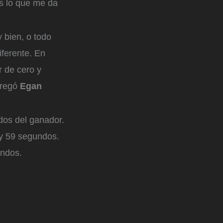
es lo que me da
 bien, o todo
iferente. En
r de cero y
agregó
Egan
dos del ganador.
 y 59 segundos.
undos.