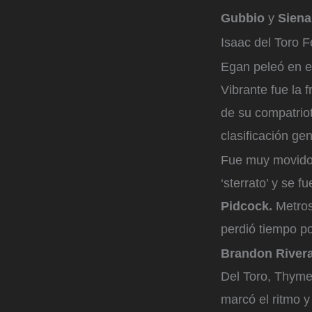
Gubbio
y
Siena
Isaac del Toro
Fo
Egan peleó en el
Vibrante fue la 
de su compatrio
clasificación ge
Fue muy movido e
‘sterrato’ y se 
Pidcock.
Metros
perdió tiempo p
Brandon River
Del Toro, Thym
marcó el ritmo y 