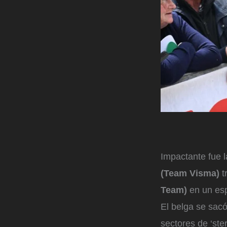
Impactante fue 
(Team Visma)
t
Team)
en un esp
El belga se sac
sectores de ‘ste