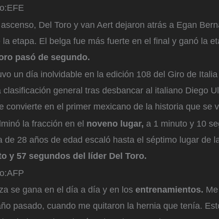
o:
EFE
 ascenso, Del Toro y van Aert dejaron atrás a Egan Bern
e la etapa. El belga fue más fuerte en el final y ganó la e
Toro pasó de segundo.
vo un día inolvidable en la edición 108 del Giro de Italia
 clasificación general tras desbancar al italiano Diego Uli
convierte en el primer mexicano de la historia que se v
minó la fracción en el
noveno lugar,
a 1 minuto y 10 s
ta de 28 años de edad escaló hasta el séptimo lugar de l
o y 57 segundos del líder Del Toro.
o:
AFP
nza se gana en el día a día y en los
entrenamientos.
Me 
ño pasado, cuando me quitaron la hernia que tenía. Esto