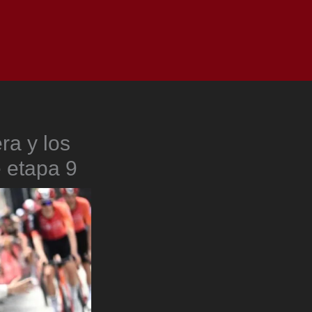
as
Top
Redes
Pauta
Privacy Policy
ra y los
e etapa 9