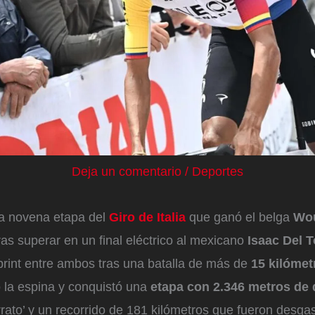
Deja un comentario
/
Deportes
la novena etapa del
Giro de Italia
que ganó el belga
Wou
ras superar en un final eléctrico al mexicano
Isaac Del 
rint entre ambos tras una batalla de más de
15 kilómet
ó la espina y conquistó una
etapa con 2.346 metros de 
rrato’ y un recorrido de 181 kilómetros que fueron desga