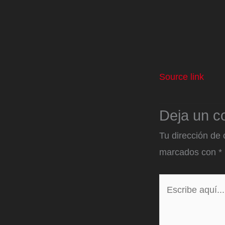
Source link
Deja un c
Tu dirección de 
marcados con
*
Escribe
aquí...