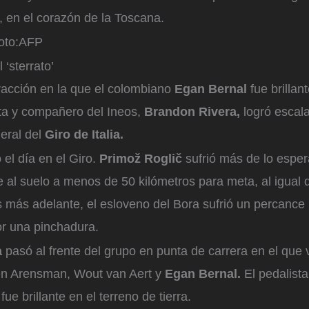
, en el corazón de la Toscana.
to:
AFP
 ‘sterrato’
fracción en la que el colombiano
Egan Bernal
fue brillan
ta y compañero del Ineos,
Brandon Rivera,
logró escala
neral del
Giro de Italia.
l día en el Giro.
Primož Roglič
sufrió más de lo esper
fue al suelo a menos de 50 kilómetros para meta, al igual
 más adelante, el esloveno del Bora sufrió un percance
or una pinchadura.
a
pasó al frente del grupo en punta de carrera en el que 
en Arensman, Wout van Aert y
Egan Bernal.
El pedalist
fue brillante en el terreno de tierra.