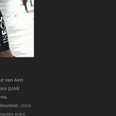
t van Aert
Toro (UAE
ros.
desnivel
, cinco
stantes entre