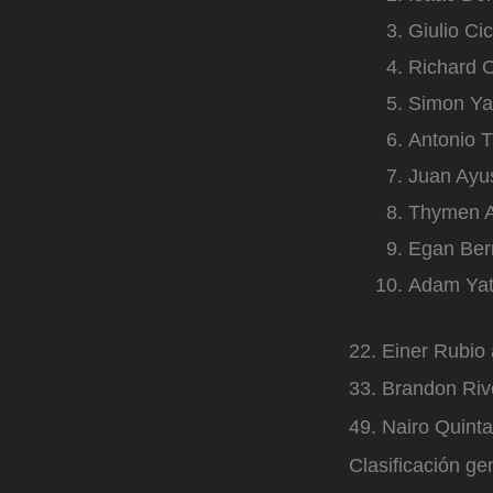
Giulio Ci
Richard C
Simon Ya
Antonio Ti
Juan Ayus
Thymen A
Egan Bern
Adam Yat
22. Einer Rubio 
33. Brandon Riv
49. Nairo Quint
Clasificación ge