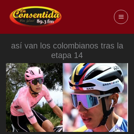
Ir
al
MAI
contenido
ME
así van los colombianos tras la
etapa 14