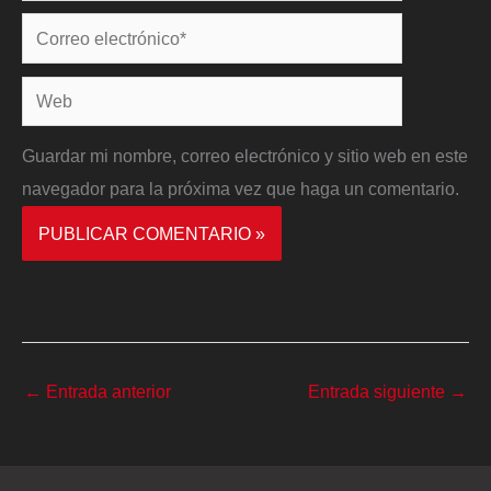
Correo
electrónico*
Web
Guardar mi nombre, correo electrónico y sitio web en este
navegador para la próxima vez que haga un comentario.
←
Entrada anterior
Entrada siguiente
→