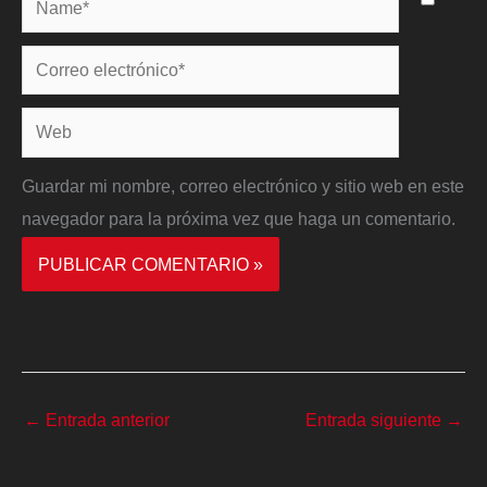
Correo
electrónico*
Web
Guardar mi nombre, correo electrónico y sitio web en este
navegador para la próxima vez que haga un comentario.
←
Entrada anterior
Entrada siguiente
→