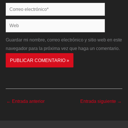
Correo
electrónico*
Web
Guardar mi nombre, correo electrónico y sitio web en este
navegador para la próxima vez que haga un comentario.
←
Entrada anterior
Entrada siguiente
→