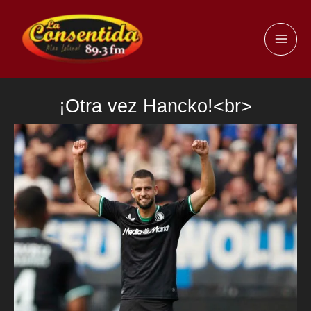
Ir
al
MAI
contenido
ME
¡Otra vez Hancko!<br>