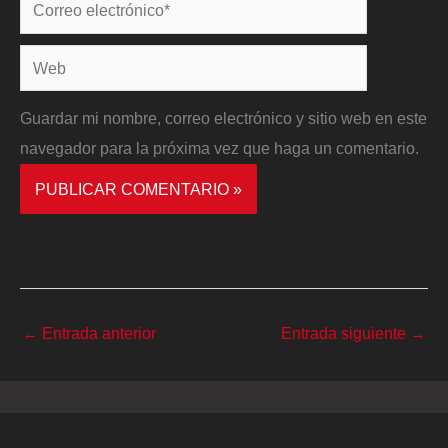
Correo
electrónico*
Web
Guardar mi nombre, correo electrónico y sitio web en este
navegador para la próxima vez que haga un comentario.
←
Entrada anterior
Entrada siguiente
→