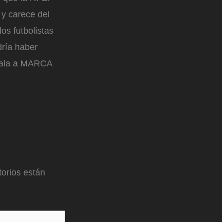
s y carece del
os futbolistas
dría haber
eñala a MARCA
orios están