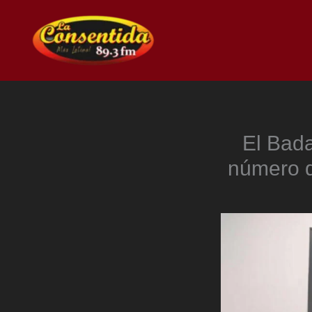
Ir
al
contenido
El Bada
número d