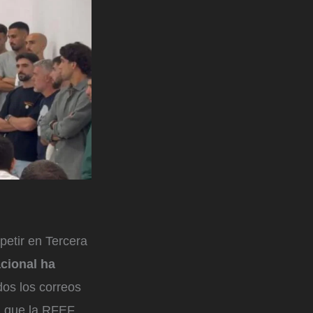
petir en Tercera
cional ha
odos los correos
; que la RFEF