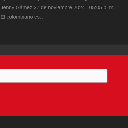
Jenny Gámez 27 de noviembre 2024 , 05:05 p. m.
El colombiano es…