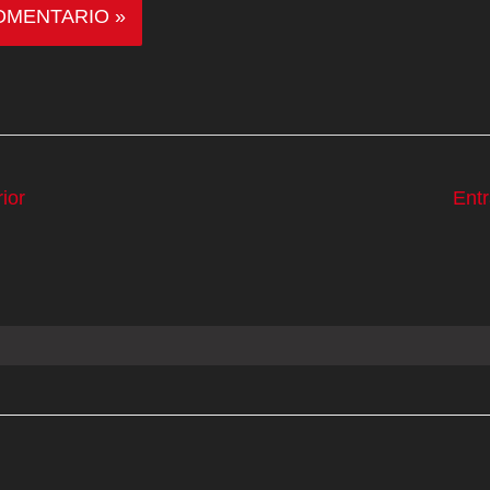
ior
Ent