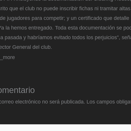
ito que el club no puede inscribir fichas ni tramitar alta
 jugadores para competir; y un certificado que detalle l
“Ya la hemos entregado. Toda esta documentación se po
a pasada y habríamos evitado todos los perjuicios”, s
ector General del club.
d_more
omentario
correo electrónico no será publicada.
Los campos obligat