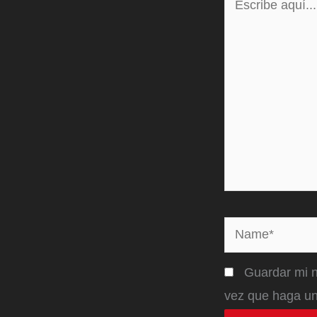
aquí...
Name*
Guardar mi n
vez que haga un