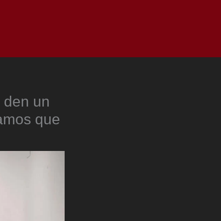
as
Top
Redes
Pauta
Privacy Policy
s den un
gamos que