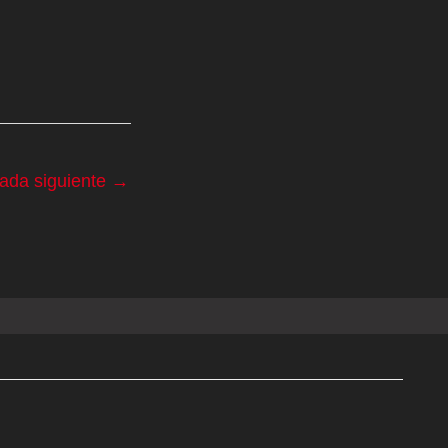
rada siguiente
→