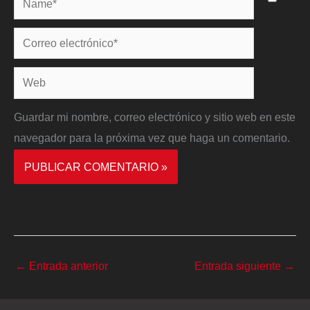
Correo
electrónico*
Web
Guardar mi nombre, correo electrónico y sitio web en este
navegador para la próxima vez que haga un comentario.
←
Entrada anterior
Entrada siguiente
→