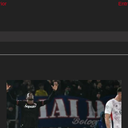
ior
Ent