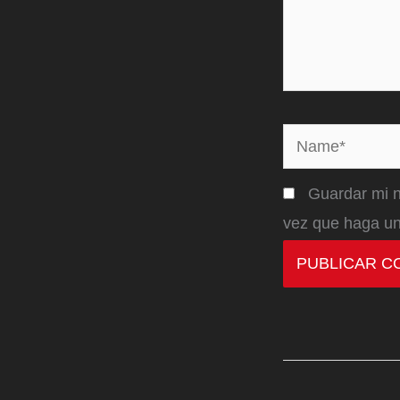
Name*
Guardar mi n
vez que haga un