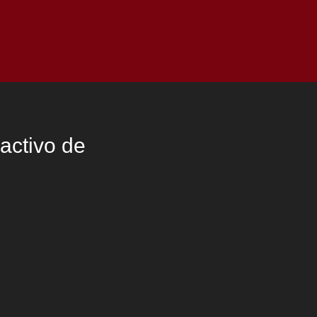
as
Top
Redes
Pauta
Privacy Policy
activo de