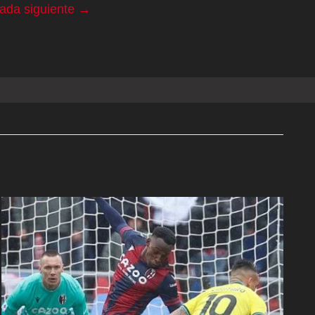
rada siguiente
→