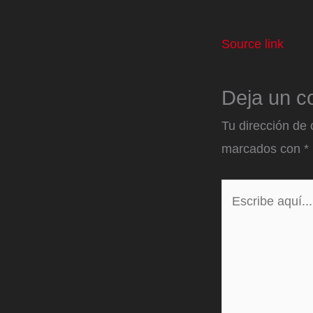
Source link
Deja un c
Tu dirección de 
marcados con
*
Escribe
aquí...