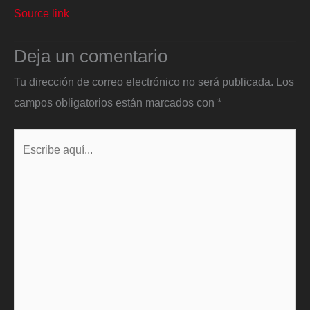
Source link
Deja un comentario
Tu dirección de correo electrónico no será publicada.
Los
campos obligatorios están marcados con
*
Escribe
aquí...