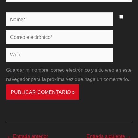
Name*
Correo
electrónico*
Web
Guardar mi nombre, correo electrónico y sitio web en este
navegador para la próxima vez que haga un comentario.
←
Entrada anterior
Entrada siguiente
→