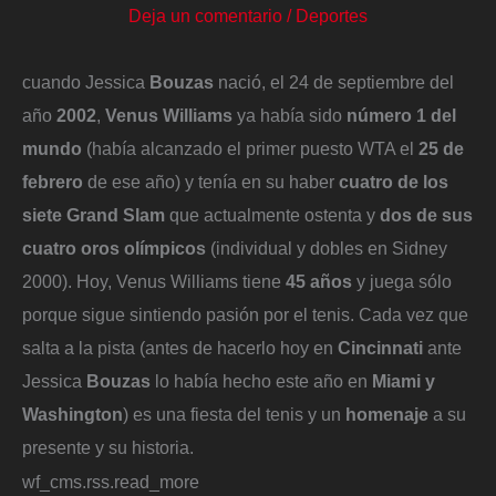
Deja un comentario
/
Deportes
cuando Jessica
Bouzas
nació, el 24 de septiembre del
año
2002
,
Venus Williams
ya había sido
número 1 del
mundo
(había alcanzado el primer puesto WTA el
25 de
febrero
de ese año) y tenía en su haber
cuatro de los
siete Grand Slam
que actualmente ostenta y
dos de sus
cuatro oros olímpicos
(individual y dobles en Sidney
2000). Hoy, Venus Williams tiene
45 años
y juega sólo
porque sigue sintiendo pasión por el tenis. Cada vez que
salta a la pista (antes de hacerlo hoy en
Cincinnati
ante
Jessica
Bouzas
lo había hecho este año en
Miami y
Washington
) es una fiesta del tenis y un
homenaje
a su
presente y su historia.
wf_cms.rss.read_more