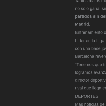
Tantos malos mo
no solo gana, si
partidos sin de
Madrid.
Entrenamiento d
Líder en la Lig
con una base jov
Barcelona rever
“Tenemos que tra
logramos avanzar
director deportiv
rival que llega 
DEPORTES
Más noticias de