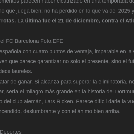
mentos parecen haber cicatrizado en una temporada do
no que juega bien: no ha perdido en lo que va del 2025 
rrotas. La última fue el 21 de diciembre, contra el Atl
el FC Barcelona
Foto:
EFE
a española con cuatro puntos de ventaja, imparable en l
en que parece garantizar no solo el presente, sino el fut
dece laureles.
tar de ganar. Si alcanza para superar la eliminatoria, no
, sería el milagro más grande en la historia del Dortmund
o del club alemán, Lars Ricken. Parece difícil darle la vu
encendido, deslumbrante y con el ánimo bien arriba.
 Deportes