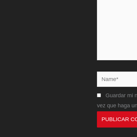
Name*
Guardar mi n
vez que haga un