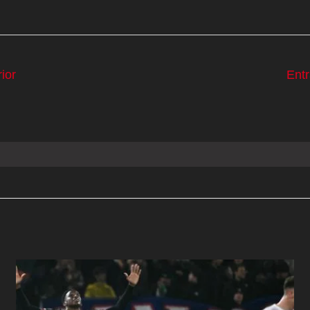
ior
Ent