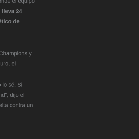
nde el equipo
y
lleva 24
ético de
a Champions y
uro, el
 lo sé. Si
”, dijo el
elta contra un