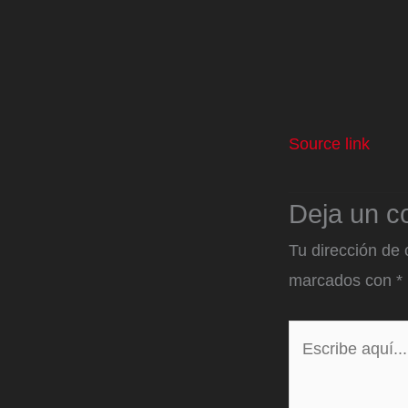
Source link
Deja un c
Tu dirección de 
marcados con
*
Escribe
aquí...