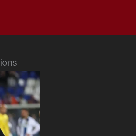
as
Top
Redes
Pauta
Privacy Policy
ions