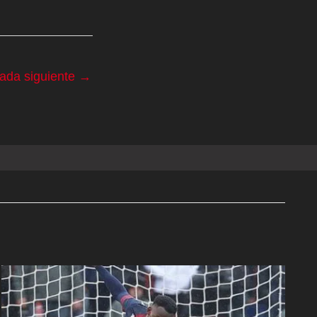
rada siguiente
→