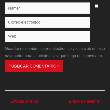
Name*
Correo
electrónico*
Web
Guardar mi nombre, correo electrónico y sitio web en este
navegador para la próxima vez que haga un comentario.
←
Entrada anterior
Entrada siguiente
→