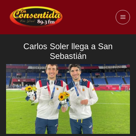
Ir
al
MAI
contenido
ME
Carlos Soler llega a San
Sebastián