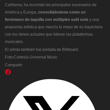
California, ha recorrido los principales escenarios de
América y Europa,
consolidándose como un
fenómeno de taquilla con múltiples sold outs
y una
propuesta artística que mezcla lo mejor de su trayectoria
con los ritmos actuales que lideran las plataformas
musicales.
El artista también fue portada de Billboard.
Foto:
Cortesía Universal Music
Compartir