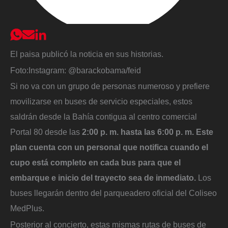
El paisa publicó la noticia en sus historias.
Foto:
Instagram: @barackobama/feid
Si no va con un grupo de personas numeroso y prefiere
movilizarse en buses de servicio especiales, estos
saldrán desde la Bahía contigua al centro comercial
Portal 80 desde las
2:00 p. m. hasta las 6:00 p. m. Este
plan cuenta con un personal que notifica cuando el
cupo está completo en cada bus para que el
embarque e inicio del trayecto sea de inmediato.
Los
buses llegarán dentro del parqueadero oficial del Coliseo
MedPlus.
Posterior al concierto, estas mismas rutas de buses de