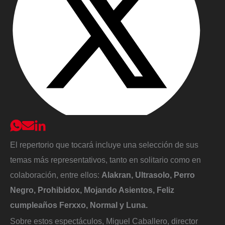
El repertorio que tocará incluye una selección de sus
temas más representativos, tanto en solitario como en
colaboración, entre ellos:
Alakran, Ultrasolo, Perro
Negro, Prohibidox, Mojando Asientos, Feliz
cumpleaños Ferxxo, Normal y Luna.
Sobre estos espectáculos, Miguel Caballero, director