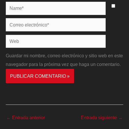
Name*
Correo
electrónico*
Web
Guardar mi nombre, correo electrónico y sitio web en este
navegador para la próxima vez que haga un comentario.
←
Entrada anterior
Entrada siguiente
→