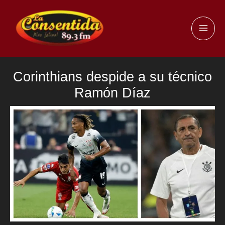
Ir
al
MAI
contenido
ME
Corinthians despide a su técnico
Ramón Díaz