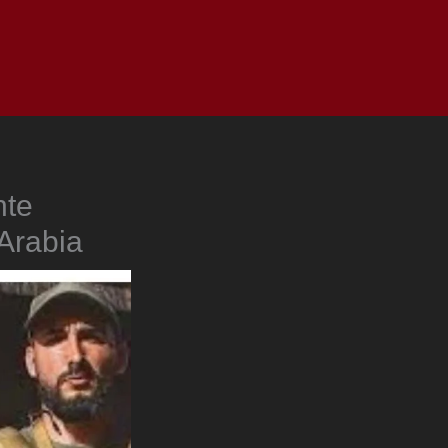
as
Top
Redes
Pauta
Privacy Policy
nte
Arabia