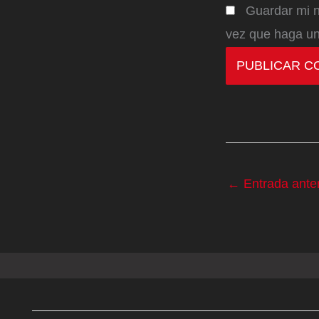
Guardar mi n
vez que haga un
←
Entrada anter