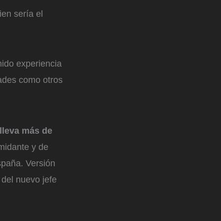
ien sería el
nido experiencia
dades como otros
 lleva más de
imidante y de
spaña. Versión
 del nuevo jefe