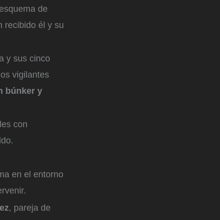
u esquema de
 recibido él y su
a y sus cinco
os vigilantes
n búnker y
les con
ldo.
ma en el entorno
ervenir.
ez
, pareja de