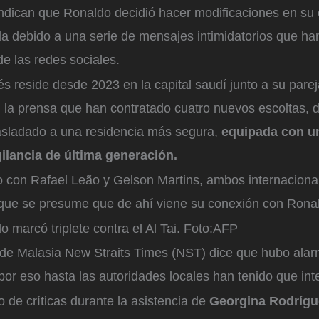
ndican que Ronaldo decidió hacer modificaciones en s
a debido a una serie de mensajes intimidatorios que han
 de las redes sociales.
és reside desde 2023 en la capital saudí junto a su parej
n la prensa que han contratado cuatro nuevos escoltas, d
asladado a una residencia más segura,
equipada con u
ilancia de última generación.
o con Rafael Leão y Gelson Martins, ambos internaciona
o que se presume que de ahí viene su conexión con Rona
 marcó triplete contra el Al Tai.
Foto:
AFP
o de Malasia New Straits Times (NST) dice que hubo alar
por eso hasta las autoridades locales han tenido que int
o de críticas durante la asistencia de
Georgina Rodrígu