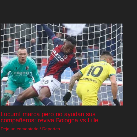
Lucumí marca pero no ayudan sus
compañeros: reviva Bologna vs Lille
Deja un comentario
/
Deportes