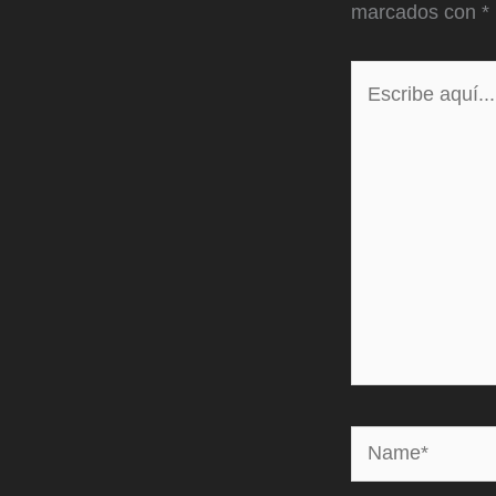
marcados con
*
Escribe
aquí...
Name*