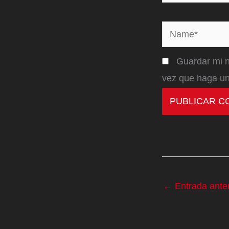
Name*
Guardar mi n
vez que haga un
←
Entrada anter