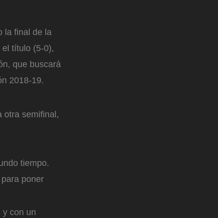
la final de la
 título (5-0),
ión, que buscará
ión 2018-19.
otra semifinal,
undo tiempo.
 para poner
s y con un