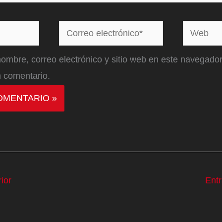
Correo
Web
electrónico*
ombre, correo electrónico y sitio web en este navegador
 comentario.
ior
Ent