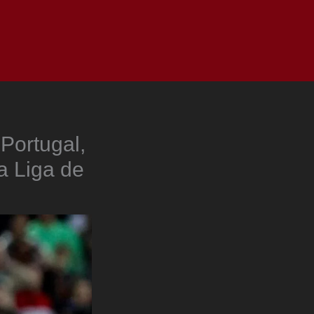
as
Top
Redes
Pauta
Privacy Policy
 Portugal,
la Liga de