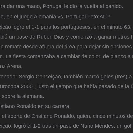
ara dar una mano, Portugal le dio la vuelta al partido.
o, en el juego Alemania vs. Portugal
Foto:
AFP
ção logró el 1-1 para los portugueses, en el minuto 63, 
cibió un pase de Ruben Dias y comenzó a ganar metros ha
n remate desde afuera del área para dejar sin opciones 
. La fiesta comenzaba a cambiar de color, de blanco a r
ianz Arena.
trenador Sergio Conceiçao, también marcó goles (tres) 
urocopa 2000-, justo el tiempo que había pasado de la úl
a sobre la alemana.
istiano Ronaldo en su carrera
 el aporte de Cristiano Ronaldo, quien, cinco minutos d
ição, logró el 1-2 tras un pase de Nuno Mendes, un gol