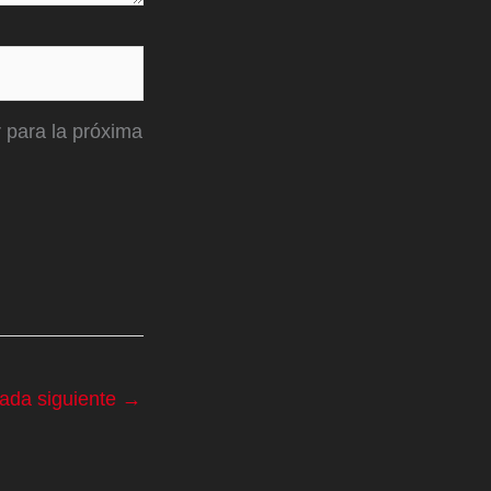
 para la próxima
rada siguiente
→