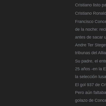
Cristiano listo p
Cristiano Ronald
Francisco Concei
de la noche: re
antes de sacar u
Andre Ter Stegen
tribunas del All
Su padre, el en
25 años -en la E
la selección lus
El gol 937 de Cr
Pero aún faltaba
golazo de Conce