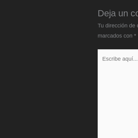
Deja un c
Tu dirección de 
marcados con
*
Escribe
aquí...