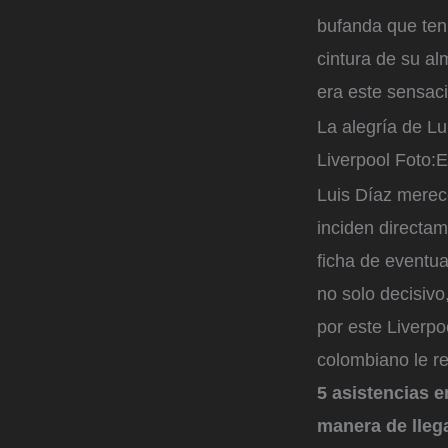
bufanda que ten
cintura de su a
era este sensac
La alegría de Lu
Liverpool
Foto:
E
Luis Díaz merece
inciden directa
ficha de eventua
no solo decisivo
por este Liverpoo
colombiano le r
5 asistencias e
manera de llega