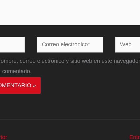
Correo
Web
electrónico*
ombre, correo electrónico y sitio web en este navegador
 comentario.
ior
Ent