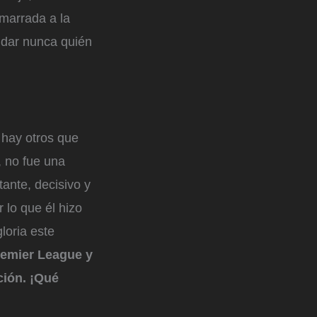
marrada a la
idar nunca quién
 hay otros que
 no fue una
tante, decisivo y
 lo que él hizo
gloria este
remier League y
ción. ¡Qué