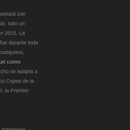
bastará con
do, solo un
en 2015. La
fue durante toda
cualquiera,
tat como
cho se adapta a
dos Copas de la
í, la Premier
l Tottenham.