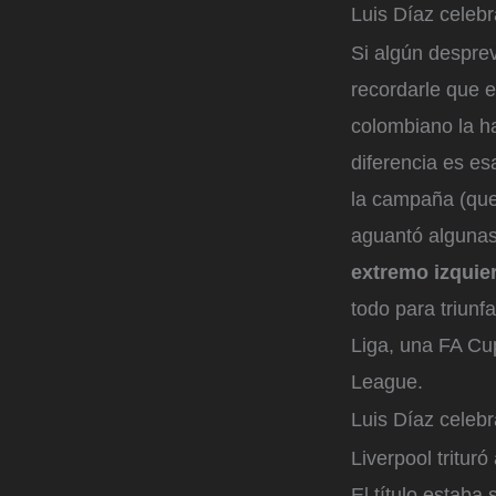
Luis Díaz celebr
Si algún despre
recordarle que e
colombiano la h
diferencia es e
la campaña (qued
aguantó algunas
extremo izquie
todo para triunf
Liga, una FA Cup
League.
Luis Díaz celebr
Liverpool tritur
El título estaba