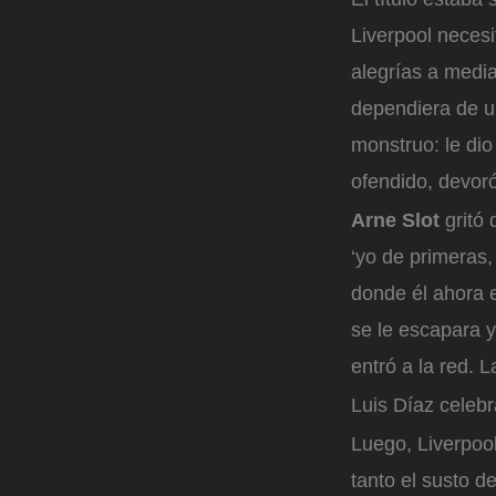
Liverpool necesi
alegrías a media
dependiera de un
monstruo: le di
ofendido, devoró
Arne Slot
gritó 
‘yo de primeras,
donde él ahora 
se le escapara y
entró a la red. 
Luis Díaz celeb
Luego, Liverpoo
tanto el susto d