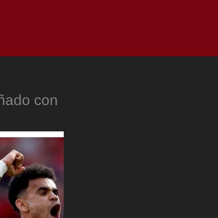
as
Top
Redes
Pauta
Privacy Policy
oñado con