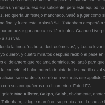
taba un empate, eso era suficiente, pero este equipo no
s. No quería un festejo manchado. Salió a jugar como si 
a final y fuera esta. Aplastó 5-1. Tottenham despertó a 
o por empezar ganando a los 12 minutos. Cuando Liverpoo
 a su rival.
desde la línea: ‘es hora, destrocémoslos’, y Lucho levant
 yo quiero’, y cuatro minutos después recibió el pase en e
es el delantero que reclama dominios, se lanzó para que
 la conectó, el balón parecía ir pintado de amarillo azul 
La afición se enardeció, coreó una vez más ese apellido 
ra con sus compañeros en el camerino.
Foto:
LFC
l goleó:
Mac Allister, Gakpo, Salah
, obviamente, anota
e Tottenham, Udogie marcó en su propio arco. Lucho se 