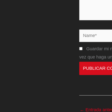
Name*
Guardar mi n
vez que haga un
←
Entrada anter