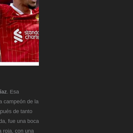
íaz
. Esa
era campeón de la
spués de tanto
ada, fue una boca
a roja, con una