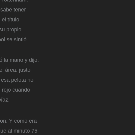
 sabe tener
el título
su propio
l se sintió
ó la mano y dijo:
l área, justo
 esa pelota no
y rojo cuando
Díaz.
ron. Y como era
fue al minuto 75