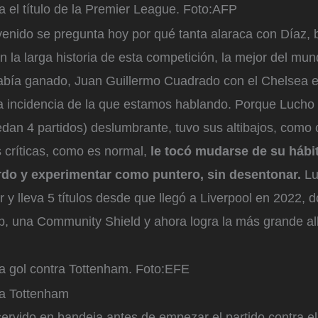
a el título de la Premier League.
Foto:
AFP
venido se pregunta hoy por qué tanta alaraca con Díaz, 
n la larga historia de esta competición, la mejor del mun
abía ganado, Juan Guillermo Cuadrado con el Chelsea 
sa incidencia de la que estamos hablando. Porque Lucho 
an 4 partidos) deslumbrante, tuvo sus altibajos, como 
 críticas, como es normal,
le tocó mudarse de su hábi
rdo y experimentar como puntero, sin desentonar.
Lu
ar y lleva 5 títulos desde que llegó a Liverpool en 2022, 
, una Community Shield y ahora logra la más grande all
a gol contra Tottenham.
Foto:
EFE
ó a Tottenham
 servido en bandeja antes de empezar el partido contra e