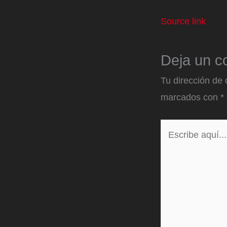
Source link
Deja un c
Tu dirección de 
marcados con
*
Escribe
aquí...