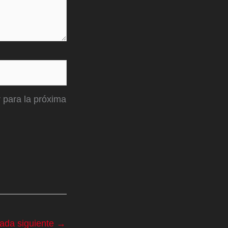
 para la próxima
rada siguiente
→