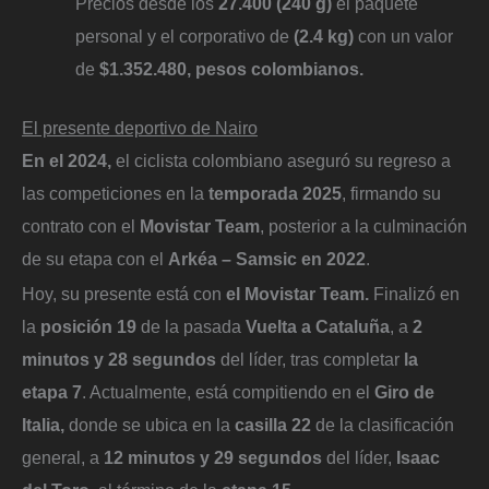
Precios desde los
27.400 (240 g)
el paquete
personal y el corporativo de
(2.4 kg)
con un valor
de
$1.352.480, pesos colombianos.
El presente deportivo de Nairo
En el 2024,
el ciclista colombiano aseguró su regreso a
las competiciones en la
temporada 2025
, firmando su
contrato con el
Movistar Team
, posterior a la culminación
de su etapa con el
Arkéa – Samsic en 2022
.
Hoy, su presente está con
el Movistar Team.
Finalizó en
la
posición 19
de la pasada
Vuelta a Cataluña
, a
2
minutos y 28 segundos
del líder, tras completar
la
etapa 7
. Actualmente, está compitiendo en el
Giro de
Italia,
donde se ubica en la
casilla 22
de la clasificación
general, a
12 minutos y 29 segundos
del líder,
Isaac