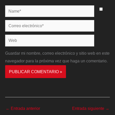
Name*
Correo
electrónico*
Web
Guardar mi nombre, correo electrónico y sitio web en este
navegador para la próxima vez que haga un comentario.
←
Entrada anterior
Entrada siguiente
→