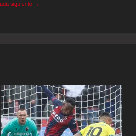
rada siguiente
→