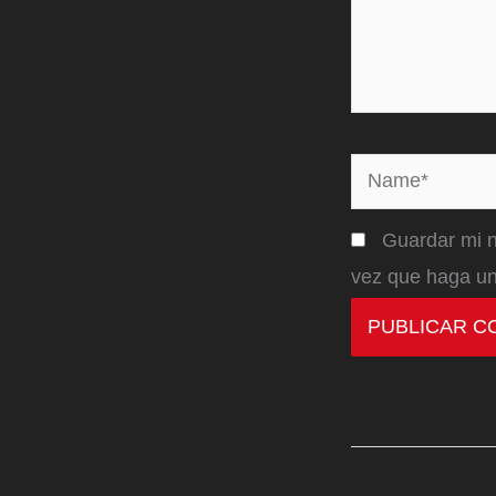
Name*
Guardar mi n
vez que haga un