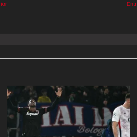
ior
Ent