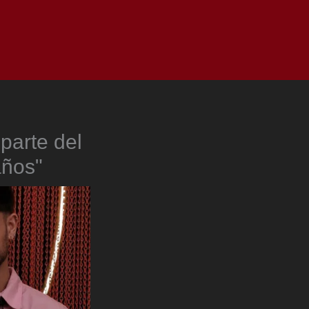
as
Top
Redes
Pauta
Privacy Policy
 parte del
años"