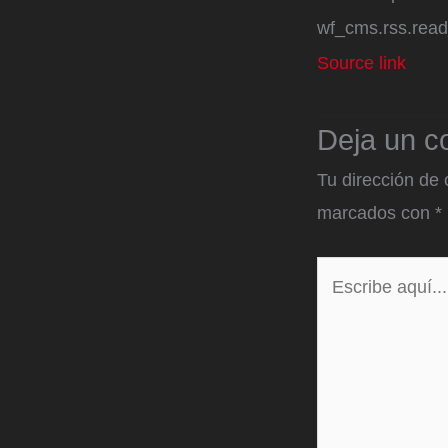
wf_cms.rss.rea
Source link
Deja un c
Tu dirección de 
marcados con
*
Escribe
aquí...