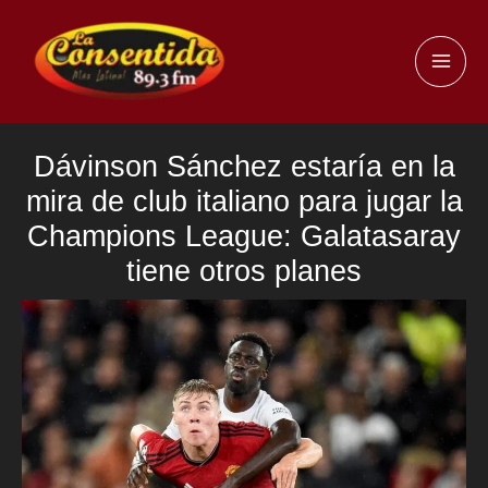
Ir
al
MAI
contenido
ME
Dávinson Sánchez estaría en la
mira de club italiano para jugar la
Champions League: Galatasaray
tiene otros planes