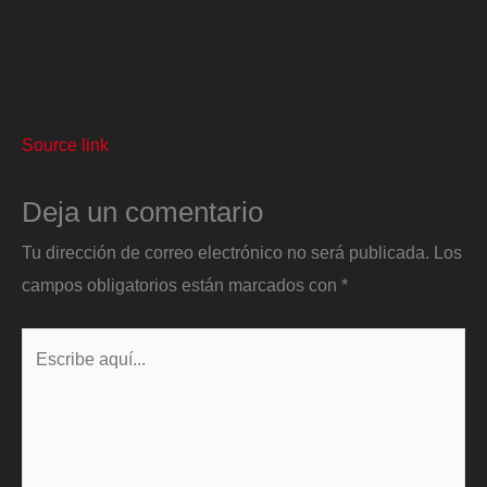
Source link
Deja un comentario
Tu dirección de correo electrónico no será publicada.
Los
campos obligatorios están marcados con
*
Escribe
aquí...