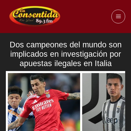
Ir
al
MAI
contenido
ME
Dos campeones del mundo son
implicados en investigación por
apuestas ilegales en Italia