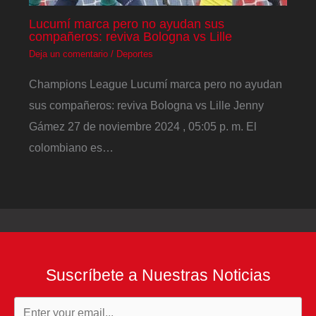
Lucumí marca pero no ayudan sus
compañeros: reviva Bologna vs Lille
Deja un comentario
/
Deportes
Champions League Lucumí marca pero no ayudan
sus compañeros: reviva Bologna vs Lille Jenny
Gámez 27 de noviembre 2024 , 05:05 p. m. El
colombiano es…
Suscríbete a Nuestras Noticias