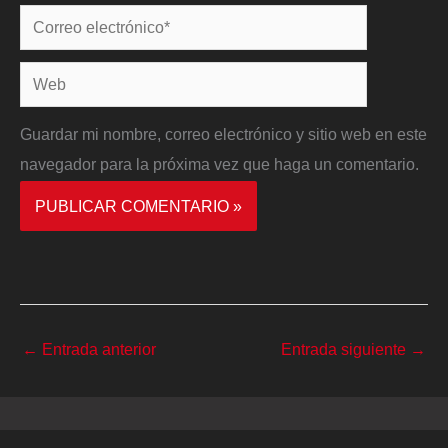
Correo
electrónico*
Web
Guardar mi nombre, correo electrónico y sitio web en este
navegador para la próxima vez que haga un comentario.
←
Entrada anterior
Entrada siguiente
→