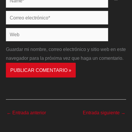
Correo
electrónico*
Web
Guardar mi nombre, correo electrónico y sitio web en este
navegador para la próxima vez que haga un comentario.
←
Entrada anterior
Entrada siguiente
→