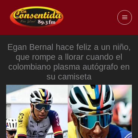
Ir
al
MAI
contenido
ME
Egan Bernal hace feliz a un niño,
que rompe a llorar cuando el
colombiano plasma autógrafo en
su camiseta