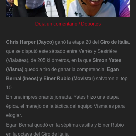
Deja un comentario
/
Deportes
Chris Harper (Jayco)
ganó la etapa 20 del
Giro de Italia
,
que se disputó este sábado entre Verrès y Sestrière
(Vialattea), de 205 kilómetros, en la que
Simon Yates
(Visma)
quedó a tiro de ganar la competencia,
Egan
Bernal (ineos) y Einer Rubio (Movistar)
salvaron el top
10.
En una impresionante jornada, Yates hizo una etapa
épica, el manejo de la táctica del equipo Visma es para
elogiar.
Egan Bernal quedó en la séptima casilla y Einer Rubio
en la octava del Giro de Italia