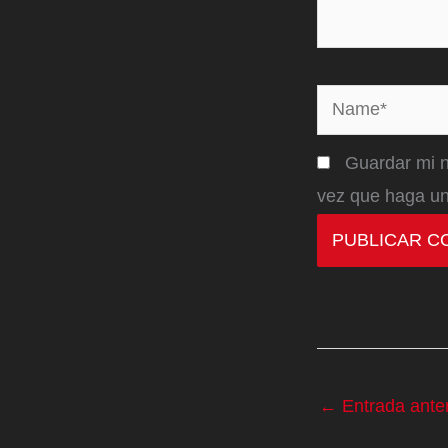
Name*
Guardar mi n
vez que haga un
←
Entrada anter