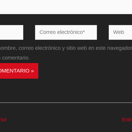
Correo
Web
electrónico*
ombre, correo electrónico y sitio web en este navegador
 comentario.
ior
Ent