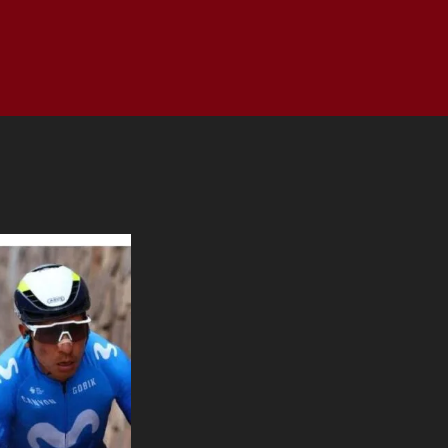
as
Top
Redes
Pauta
Privacy Policy