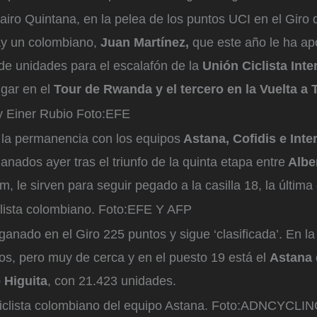
iro Quintana, en la pelea de los puntos UCI en el Giro d
y un colombiano,
Juan Martínez,
que este año le ha ap
de unidades para el escalafón de la
Unión Ciclista Inte
ugar en el
Tour de Rwanda y el tercero en la Vuelta a 
y Einer Rubio
Foto:
EFE
r la permanencia con los equipos
Astana, Cofidis e Int
anados ayer tras el triunfo de la quinta etapa entre
Albe
m, le sirven para seguir pegado a la casilla 18, la última
lista colombiano.
Foto:
EFE Y AFP
anado en el Giro 225 puntos y sigue ‘clasificada’. En l
os, pero muy de cerca y en el puesto 19 está el
Astana 
 Higuita
, con 21.423 unidades.
iclista colombiano del equipo Astana.
Foto:
ADNCYCLIN