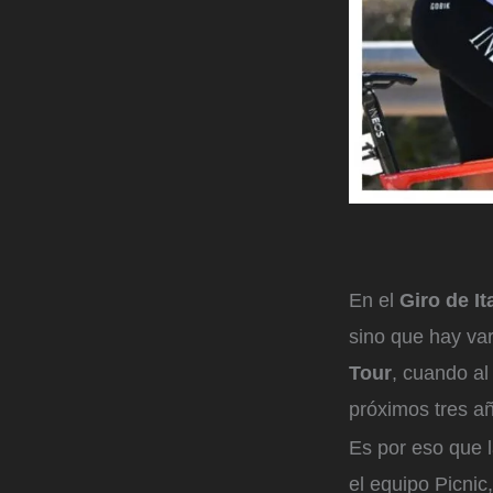
En el
Giro de Ita
sino que hay var
Tour
, cuando al
próximos tres a
Es por eso que l
el equipo Picnic