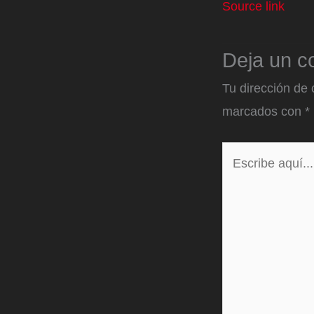
Source link
Deja un c
Tu dirección de 
marcados con
*
Escribe
aquí...