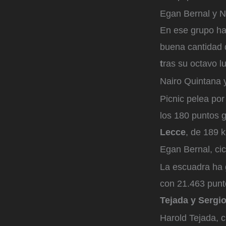
Egan Bernal y Na
En ese grupo ha
buena cantidad 
t
ras su octavo l
Nairo Quintana 
Picnic pelea po
los 180 puntos g
Lecce
, de 189 k
Egan Bernal, cic
La escuadra ha g
con 21.463 punt
Tejada y Sergio
Harold Tejada, c