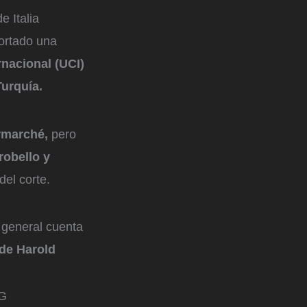
e Italia
ortado una
rnacional (UCI)
Turquía.
ermarché,
pero
robello y
 del corte.
a general cuenta
de Harold
G