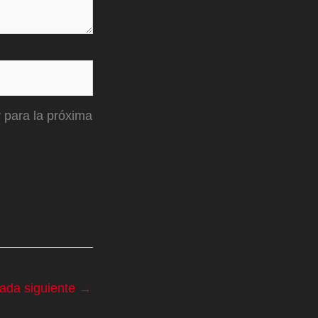
 para la próxima
rada siguiente
→