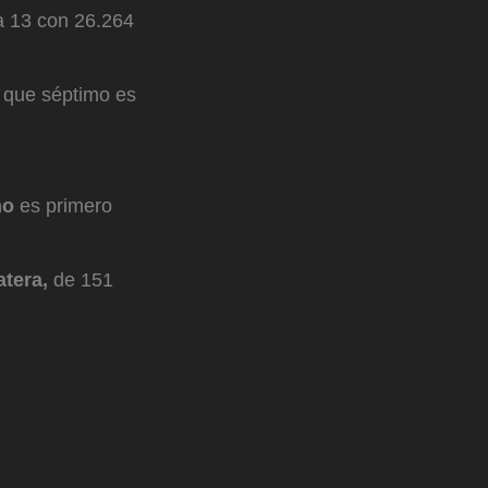
a 13 con 26.264
 que séptimo es
no
es primero
tera,
de 151