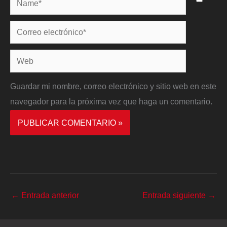
Correo
electrónico*
Web
Guardar mi nombre, correo electrónico y sitio web en este
navegador para la próxima vez que haga un comentario.
←
Entrada anterior
Entrada siguiente
→