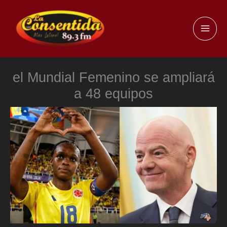
Ir
al
MAI
contenido
ME
el Mundial Femenino se ampliará
a 48 equipos