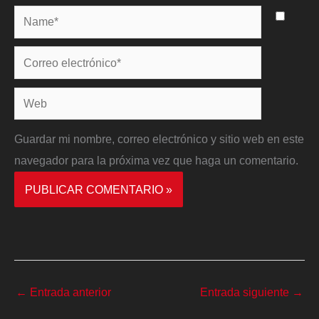
Name*
Correo
electrónico*
Web
Guardar mi nombre, correo electrónico y sitio web en este
navegador para la próxima vez que haga un comentario.
←
Entrada anterior
Entrada siguiente
→