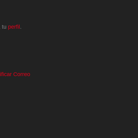
a tu
perfil
.
ificar Correo