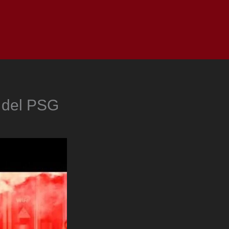
as
Top
Redes
Pauta
Privacy Policy
a del PSG