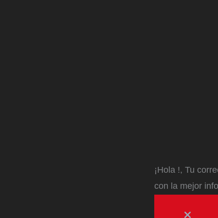
¡Hola
!, Tu corr
con la mejor inf