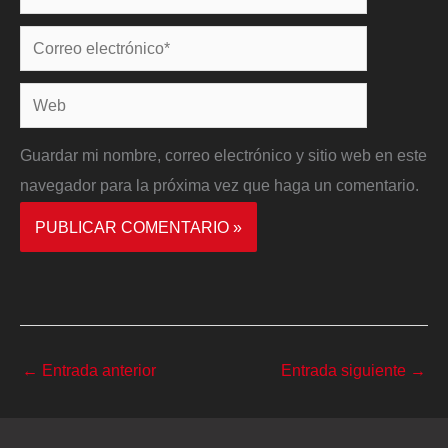
Correo
electrónico*
Web
Guardar mi nombre, correo electrónico y sitio web en este
navegador para la próxima vez que haga un comentario.
←
Entrada anterior
Entrada siguiente
→