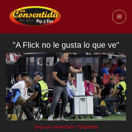
Ir
al
MAI
contenido
ME
"A Flick no le gusta lo que ve"
Deja un comentario
/
Deportes