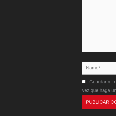
Name*
Guardar mi n
vez que haga un