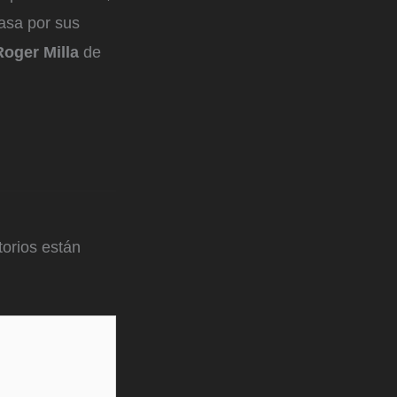
asa por sus
Roger Milla
de
orios están