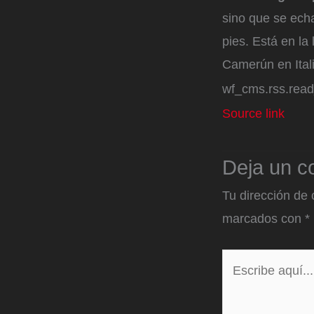
sino que se ech
pies. Está en la 
Camerún en Ital
wf_cms.rss.rea
Source link
Deja un c
Tu dirección de 
marcados con
*
Escribe
aquí...