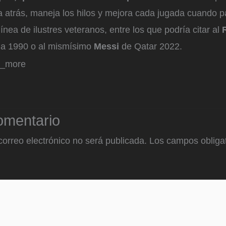
a atrás, maneja los hilos y mejora cada jugada cuando p
línea de ilustres veteranos, entre los que podría citar al
ia 1990 o al mismísimo
Messi
de Qatar 2022.
d_more
omentario
correo electrónico no será publicada.
Los campos obligat