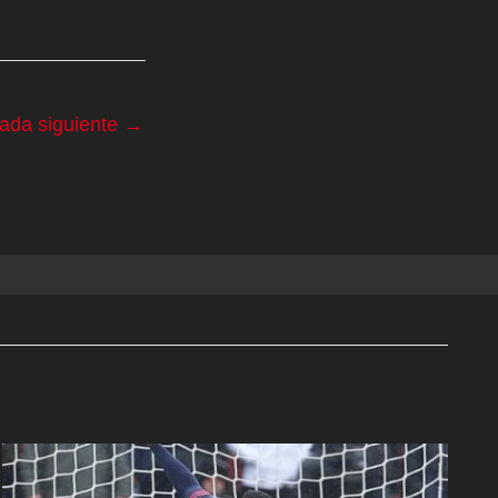
rada siguiente
→