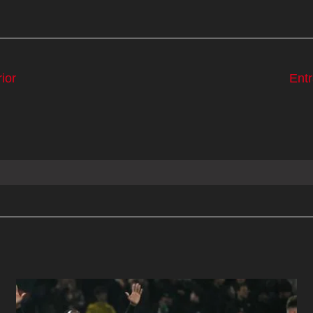
ior
Ent