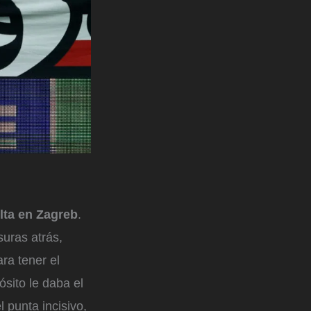
elta en Zagreb
.
suras atrás,
ra tener el
ósito le daba el
l punta incisivo,