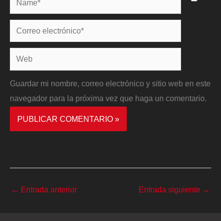
Correo
electrónico*
Web
Guardar mi nombre, correo electrónico y sitio web en este
navegador para la próxima vez que haga un comentario.
←
Entrada anterior
Entrada siguiente
→