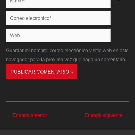
Correo
electrónico*
Web
Guardar mi nombre, correo electrónico y sitio web en este
navegador para la próxima vez que haga un comentario.
←
Entrada anterior
Entrada siguiente
→