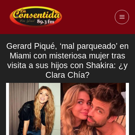
Ir
al
MAI
contenido
ME
Gerard Piqué, ‘mal parqueado’ en
Miami con misteriosa mujer tras
visita a sus hijos con Shakira: ¿y
Clara Chía?