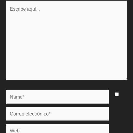
Escribe
aquí...
Name*
Correo
electrónico*
Web