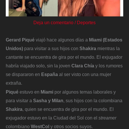
Deja un comentario
/
Deportes
Gerard Piqué
viajó hace algunos días a
Miami (Estados
Unidos)
para visitar a sus hijos con
Shakira
mientras la
cantante se encuentra de gira por el mundo. El exjugador
habría viajado solo, sin la joven
Clara Chía
y los rumores
se dispararon en
España
al ser visto con una mujer
extraña.
Piqué
estuvo en
Miami
por algunos temas laborales y
para visitar a
Sasha y Milan
, sus hijos con la colombiana
Shakira
, quien se encuentra de gira por el mundo. El
exjugador estuvo en la Ciudad del Sol con el
streamer
colombiano
WestCol
y otros socios suyos.