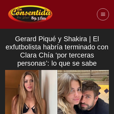
Ir
al
MAI
contenido
ME
Gerard Piqué y Shakira | El
exfutbolista habría terminado con
Clara Chía ‘por terceras
personas’: lo que se sabe