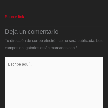
Source link
Deja un comentario
Tu dirección de correo electrónico no será publicada.
Los
campos obligatorios están marcados con
*
Escribe
aquí...