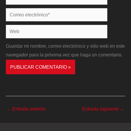
Correo
electrónico*
Web
Guardar mi nombre, correo electrónico y sitio web en este
navegador para la próxima vez que haga un comentario.
←
Entrada anterior
Entrada siguiente
→