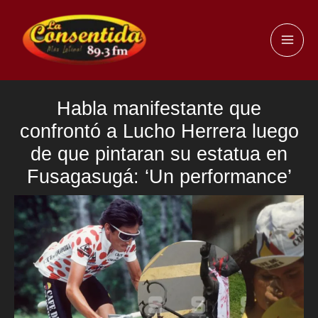
Ir
al
MAI
contenido
ME
Habla manifestante que
confrontó a Lucho Herrera luego
de que pintaran su estatua en
Fusagasugá: ‘Un performance’