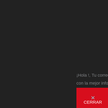
¡Hola
!, Tu corr
con la mejor inf
CERRAR