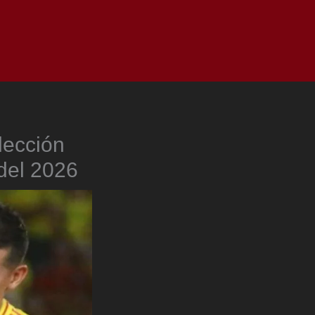
as
Top
Redes
Pauta
Privacy Policy
lección
 del 2026