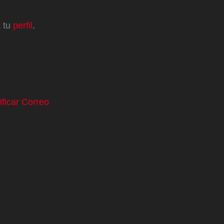
a tu
perfil
.
ificar Correo