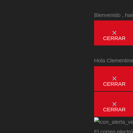
Bienvenido
, ha
CERRAR
Hola
Clementin
CERRAR
CERRAR
El correo electr